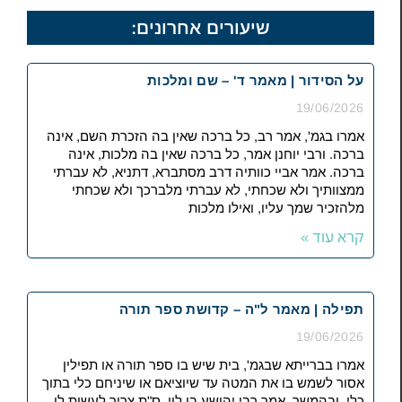
שיעורים אחרונים:
על הסידור | מאמר ד' – שם ומלכות
19/06/2026
אמרו בגמ', אמר רב, כל ברכה שאין בה הזכרת השם, אינה
ברכה. ורבי יוחנן אמר, כל ברכה שאין בה מלכות, אינה
ברכה. אמר אביי כוותיה דרב מסתברא, דתניא, לא עברתי
ממצוותיך ולא שכחתי, לא עברתי מלברכך ולא שכחתי
מלהזכיר שמך עליו, ואילו מלכות
קרא עוד »
תפילה | מאמר ל"ה – קדושת ספר תורה
19/06/2026
אמרו בברייתא שבגמ', בית שיש בו ספר תורה או תפילין
אסור לשמש בו את המטה עד שיוציאם או שיניחם כלי בתוך
כלי. ובהמשך, אמר רבי יהושע בן לוי, ס"ת צריך לעשות לו