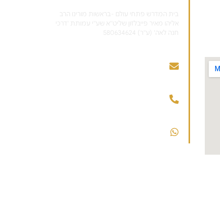
בית המדרש פתחי עולם -בראשות מורינו הרב
אליהו מאיר פייבלזון שליט"א שע"י עמותת 'דרכי
חנה לאה' (ע"ר) 580634624
הנהלת בית המדרש
pitheyolam@gmail.com
בית המדרש פתחי עולם
הודעות - בית המדרש