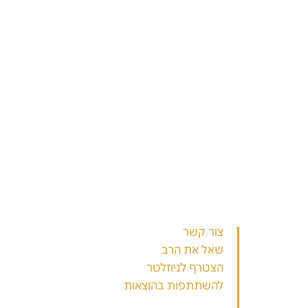
הכרת התנ"ך
מהי אמונה
ארכיון שיעורים
פרשת שבוע
תהילים
יהדות
מועדים וזמנים
אוצר הספרים
קול הלשון
כללי
צור קשר
שאל את הרב
הצטרף לניוזלטר
להשתתפות בהוצאות