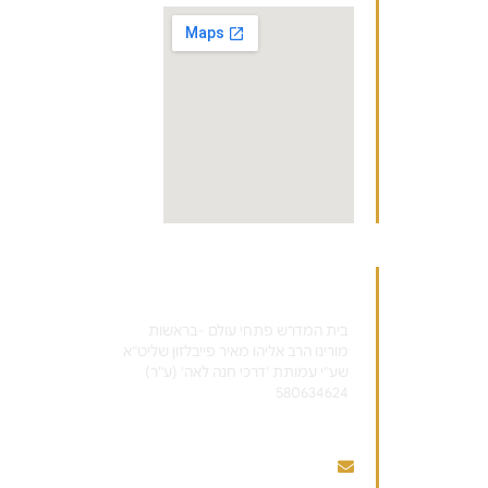
בית המדרש פתחי עולם -בראשות
מורינו הרב אליהו מאיר פייבלזון שליט"א
שע"י עמותת 'דרכי חנה לאה' (ע"ר)
580634624
הנהלת בית המדרש
pitheyolam@gmail.com