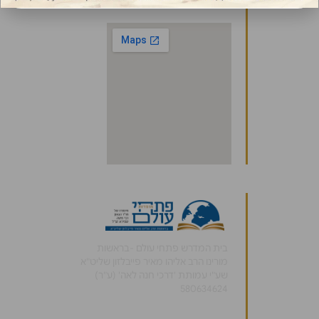
בית המדרש פתחי עולם -בראשות
מורינו הרב אליהו מאיר פייבלזון שליט"א
שע"י עמותת 'דרכי חנה לאה' (ע"ר)
580634624