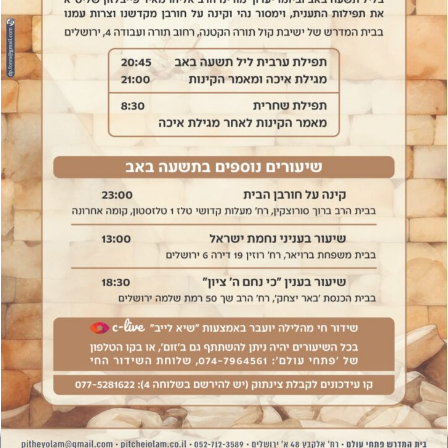
אבלות בשבת
הכרת התנ"ך
מהי אמונה
ארכיון שיעורים
פרשת שבוע
תהילים
יהדות
מועדים וזמנים
אוצר הספרים
קול הלשון
כללי
צור קשר
שאל את הרב
הצטרף לניוזלטר
להשתתפות בהוצאות