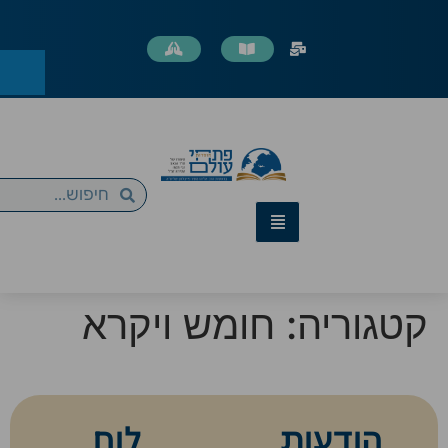
קטגוריה:
חומש ויקרא
הודעות
לוח